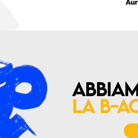
Aur
Abbia
la B-A