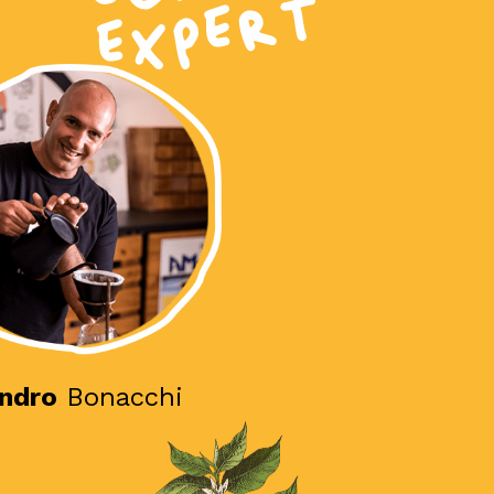
ndro
Bonacchi