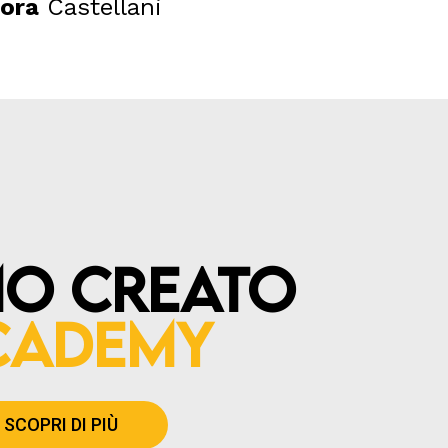
ora
Castellani
mo creato
cademy
SCOPRI DI PIÙ