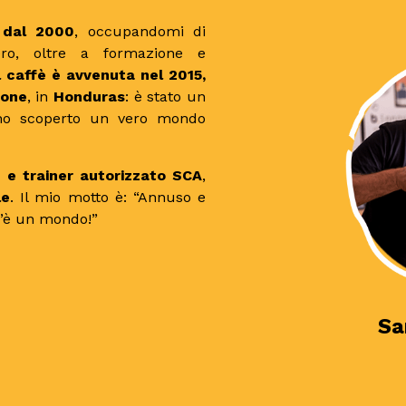
 dal 2000
, occupandomi di
ero, oltre a formazione e
l caffè è avvenuta nel 2015,
ione
, in
Honduras
: è stato un
e ho scoperto un vero mondo
 e trainer autorizzato SCA
,
le
. Il mio motto è: “Annuso e
c’è un mondo!”
Sa